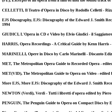
(FE), Excerpts of an opera from a film or/and the sound track of 
CELLETTI, Il Teatro d'Opera in Disco by Rodolfo Celletti - Rizz
EJS Discography, EJS: Discography of the Edward J. Smith Rec
1994
GIUDICI, L'Opera in CD e Video by Elvio Giudici - il Saggiatore 
HARRIS, Opera Recordings - A Critical Guide by Kenn Harris -
MARINELLI, Opere in Disco by Carlo Marinelli - Discanto Ediz
MET, The Metropolitan Opera Guide to Recorded Opera - edite
MET(VID), The Metropolitan Guide to Opera on Video - edited 
More EJS, More EJS: Discography of the Edward J. Smith Recor
NEWTON (Verdi), Verdi - Tutti i libretti d'opera edited by Piero
PENGUIN, The Penguin Guide to Opera on Compact Discs by Edw