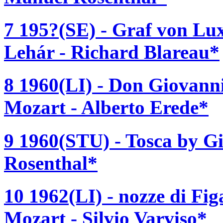
7 195?(SE) - Graf von Lu
Lehár - Richard Blareau*
8 1960(LI) - Don Giovan
Mozart - Alberto Erede*
9 1960(STU) - Tosca by G
Rosenthal*
10 1962(LI) - nozze di F
Mozart - Silvio Varviso*