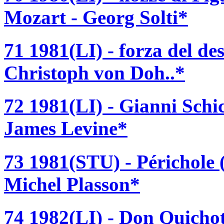
Mozart - Georg Solti*
71 1981(LI) - forza del de
Christoph von Doh..*
72 1981(LI) - Gianni Schi
James Levine*
73 1981(STU) - Périchole 
Michel Plasson*
74 1982(LI) - Don Quichot