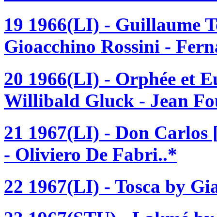
19 1966(LI) - Guillaume Te
Gioacchino Rossini - Fern
20 1966(LI) - Orphée et E
Willibald Gluck - Jean F
21 1967(LI) - Don Carlos
- Oliviero De Fabri..*
22 1967(LI) - Tosca by Gi