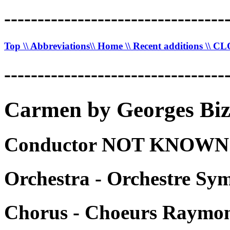
---------------------------------
Top
\\ Abbreviations
\\ Home
\\ Recent additions
\\ C
---------------------------------
Carmen by Georges Biz
Conductor NOT KNOWN -
Orchestra - Orchestre Sy
Chorus - Choeurs Raymon