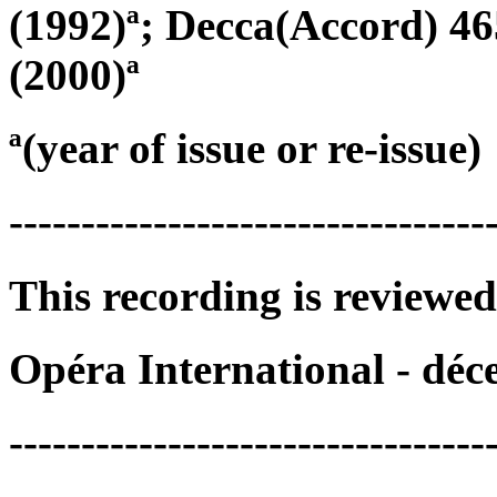
(1992)ª; Decca(Accord) 4
(2000)ª
ª(year of issue or re-issue)
---------------------------------
This recording is reviewed
Opéra International - déc
---------------------------------