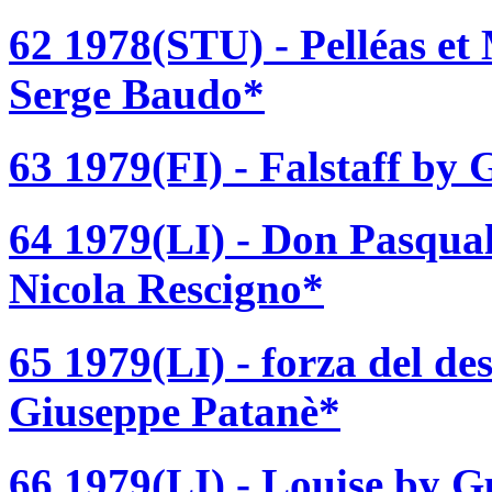
62 1978(STU) - Pelléas et
Serge Baudo*
63 1979(FI) - Falstaff by 
64 1979(LI) - Don Pasqual
Nicola Rescigno*
65 1979(LI) - forza del de
Giuseppe Patanè*
66 1979(LI) - Louise by G