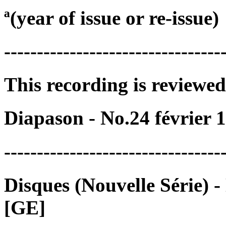
ª(year of issue or re-issue)
---------------------------------
This recording is reviewed
Diapason - No.24 février 
---------------------------------
Disques (Nouvelle Série) 
[GE]