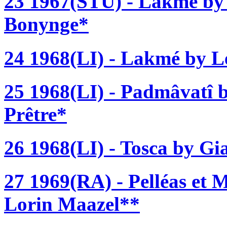
23 1967(STU) - Lakmé by 
Bonynge*
24 1968(LI) - Lakmé by L
25 1968(LI) - Padmâvatî b
Prêtre*
26 1968(LI) - Tosca by G
27 1969(RA) - Pelléas et 
Lorin Maazel**