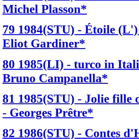
Michel Plasson*
79 1984(STU) - Étoile (L
Eliot Gardiner*
80 1985(LI) - turco in Ital
Bruno Campanella*
81 1985(STU) - Jolie fille
- Georges Prêtre*
82 1986(STU) - Contes d'