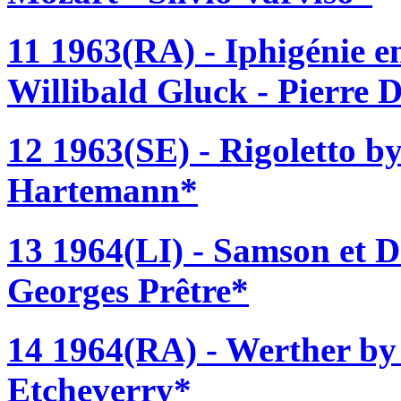
11 1963(RA) - Iphigénie e
Willibald Gluck - Pierre 
12 1963(SE) - Rigoletto b
Hartemann*
13 1964(LI) - Samson et D
Georges Prêtre*
14 1964(RA) - Werther by 
Etcheverry*