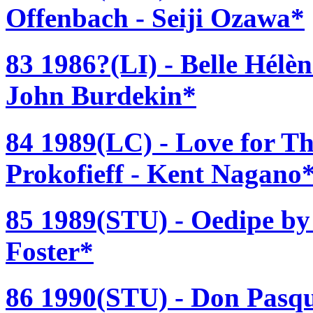
Offenbach - Seiji Ozawa*
83 1986?(LI) - Belle Hélè
John Burdekin*
84 1989(LC) - Love for Th
Prokofieff - Kent Nagano
85 1989(STU) - Oedipe by
Foster*
86 1990(STU) - Don Pasqu