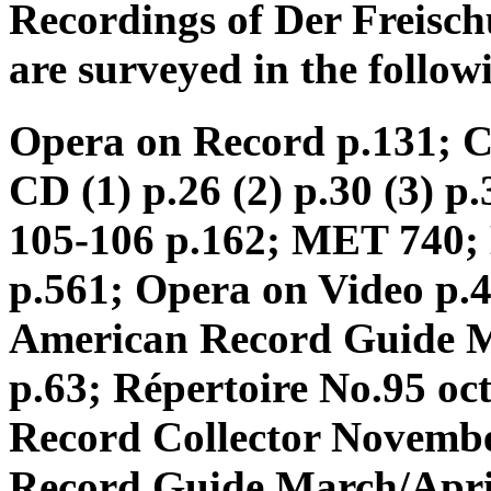
Recordings of Der Freisc
are surveyed in the follow
Opera on Record p.131; 
CD (1) p.26 (2) p.30 (3) 
105-106 p.162; MET 740
p.561; Opera on Video p.
American Record Guide M
p.63; Répertoire No.95 oc
Record Collector Novembe
Record Guide March/April