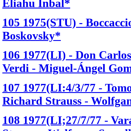
Eliahu Inbal*
105 1975(STU) - Boccaccio
Boskovsky*
106 1977(LI) - Don Carlo
Verdi - Miguel-Ángel Gom
107 1977(LI:4/3/77 - Tom
Richard Strauss - Wolfga
108 1977(LI;27/7/77 - Var