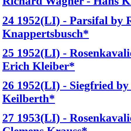
Richard Wagner - Hans K
24 1952(LI) - Parsifal by
Knappertsbusch*
25 1952(LI) - Rosenkavali
Erich Kleiber*
26 1952(LI) - Siegfried b
Keilberth*
27 1953(LI) - Rosenkavali
Clemens Krauss*