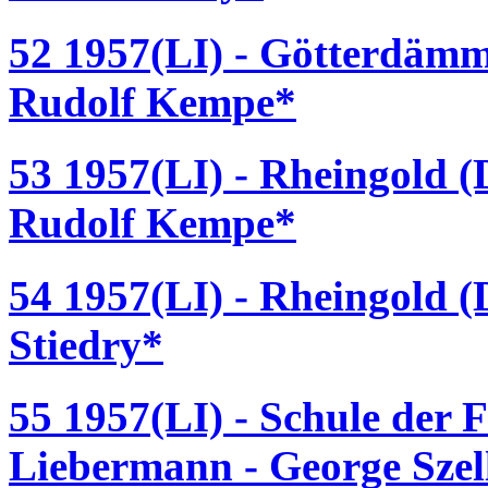
52 1957(LI) - Götterdäm
Rudolf Kempe*
53 1957(LI) - Rheingold 
Rudolf Kempe*
54 1957(LI) - Rheingold (
Stiedry*
55 1957(LI) - Schule der 
Liebermann - George Szel