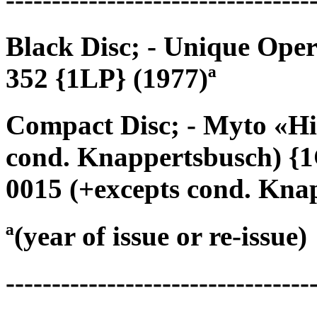
Black Disc; - Unique Op
352 {1LP} (1977)ª
Compact Disc; - Myto «Hi
cond. Knappertsbusch) {
0015 (+excepts cond. Kna
ª(year of issue or re-issue)
---------------------------------