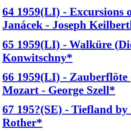
64 1959(LI) - Excursions 
Janácek - Joseph Keilber
65 1959(LI) - Walküre (D
Konwitschny*
66 1959(LI) - Zauberflöt
Mozart - George Szell*
67 195?(SE) - Tiefland by
Rother*