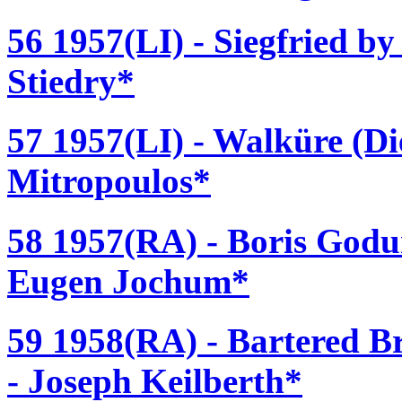
56 1957(LI) - Siegfried b
Stiedry*
57 1957(LI) - Walküre (Di
Mitropoulos*
58 1957(RA) - Boris God
Eugen Jochum*
59 1958(RA) - Bartered B
- Joseph Keilberth*