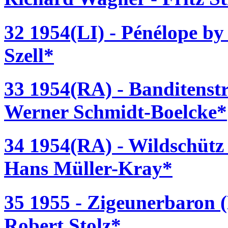
32 1954(LI) - Pénélope b
Szell*
33 1954(RA) - Banditenst
Werner Schmidt-Boelcke*
34 1954(RA) - Wildschütz 
Hans Müller-Kray*
35 1955 - Zigeunerbaron (
Robert Stolz*