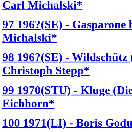
Carl Michalski*
97 196?(SE) - Gasparone b
Michalski*
98 196?(SE) - Wildschütz 
Christoph Stepp*
99 1970(STU) - Kluge (Die
Eichhorn*
100 1971(LI) - Boris God