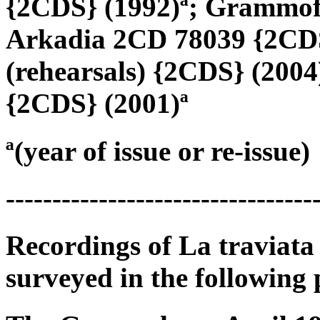
{2CDS} (1992)ª; Grammof
Arkadia 2CD 78039 {2CDS
(rehearsals) {2CDS} (200
{2CDS} (2001)ª
ª(year of issue or re-issue)
---------------------------------
Recordings of La traviata
surveyed in the following 