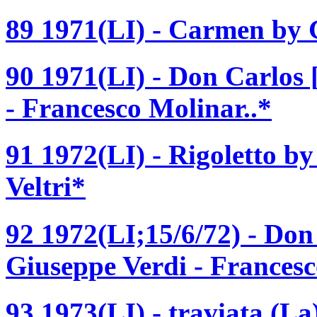
89 1971(LI) - Carmen by 
90 1971(LI) - Don Carlos
- Francesco Molinar..*
91 1972(LI) - Rigoletto b
Veltri*
92 1972(LI;15/6/72) - Don
Giuseppe Verdi - Francesc
93 1973(LI) - traviata (La