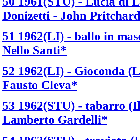
50 1961(STU) - Lucia di
Donizetti - John Pritchar
51 1962(LI) - ballo in ma
Nello Santi*
52 1962(LI) - Gioconda (L
Fausto Cleva*
53 1962(STU) - tabarro (I
Lamberto Gardelli*