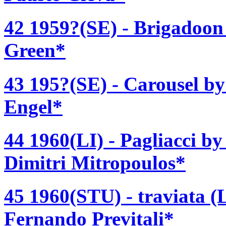
42 1959?(SE) - Brigadoon
Green*
43 195?(SE) - Carousel b
Engel*
44 1960(LI) - Pagliacci b
Dimitri Mitropoulos*
45 1960(STU) - traviata (
Fernando Previtali*