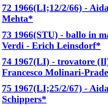
72 1966(LI;12/2/66) - Aid
Mehta*
73 1966(STU) - ballo in 
Verdi - Erich Leinsdorf*
74 1967(LI) - trovatore (I
Francesco Molinari-Prade
75 1967(LI;25/2/67) - Aid
Schippers*