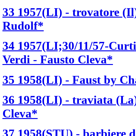
33 1957(LI) - trovatore (I
Rudolf*
34 1957(LI;30/11/57-Curti
Verdi - Fausto Cleva*
35 1958(LI) - Faust by C
36 1958(LI) - traviata (La
Cleva*
37 1958(STU) - barbiere di