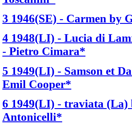
3 1946(SE) - Carmen by Ge
4 1948(LI) - Lucia di La
- Pietro Cimara*
5 1949(LI) - Samson et Da
Emil Cooper*
6 1949(LI) - traviata (La
Antonicelli*