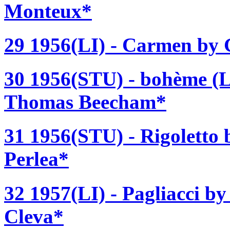
Monteux*
29 1956(LI) - Carmen by 
30 1956(STU) - bohème (L
Thomas Beecham*
31 1956(STU) - Rigoletto 
Perlea*
32 1957(LI) - Pagliacci b
Cleva*